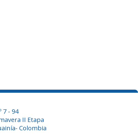
º 7 - 94
imavera II Etapa
Guainía- Colombia