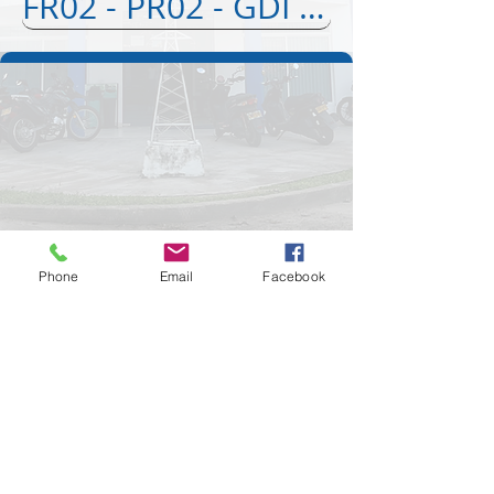
FR02 - PR02 - GDI - Orden de Trabajo
Phone
Email
Facebook
Calle 29 Nº 7 - 94
Barrio Primavera II Etapa
Inírida, Guainía- Colombia
©2025 por Empresa de Energía del Guainía.