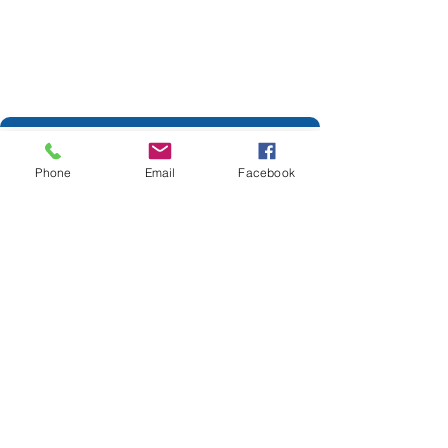
Phone
Email
Facebook
Calle 29 Nº 7 - 94
Barrio Primavera II Etapa
Inírida, Guainía- Colombia